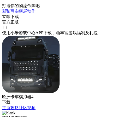
打造你的物流帝国吧
驾驶
写实
横屏
动作
立即下载
官方正版
使用小米游戏中心APP
下载
，领丰富游戏
福利
及
礼包
欧洲卡车模拟器4
下载
主页
攻略
社区
视频