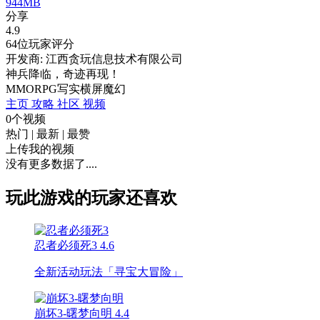
944MB
分享
4.9
64位玩家评分
开发商: 江西贪玩信息技术有限公司
神兵降临，奇迹再现！
MMORPG
写实
横屏
魔幻
主页
攻略
社区
视频
0个视频
热门
|
最新
|
最赞
上传我的视频
没有更多数据了....
玩此游戏的玩家还喜欢
忍者必须死3
4.6
全新活动玩法「寻宝大冒险」
崩坏3-曙梦向明
4.4