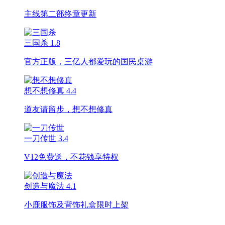
主线第二部终章更新
三国杀
1.8
官方正版，三亿人都爱玩的国民桌游
想不想修真
4.4
道友请留步，想不想修真
一刀传世
3.4
V12免费送，不花钱享特权
创造与魔法
4.1
小鹿服饰及背饰礼盒限时上架