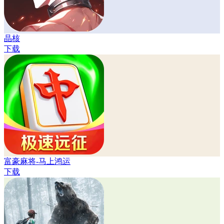
晶核
下载
富豪麻将-马上鸿运
下载