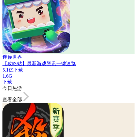
迷你世界
【攻略站】最新游戏资讯一键速览
5.1亿下载
1.6G
下载
今日热游
查看全部