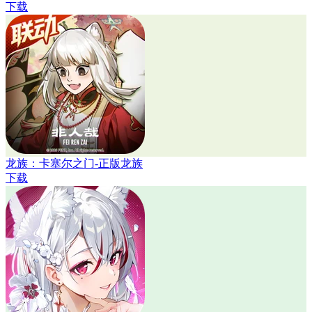
下载
龙族：卡塞尔之门-正版龙族
下载