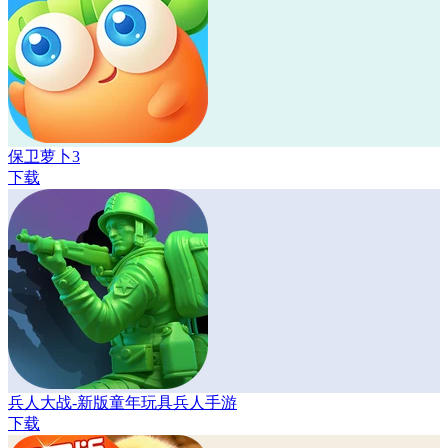
保卫萝卜3
下载
兵人大战-新版童年玩具兵人手游
下载