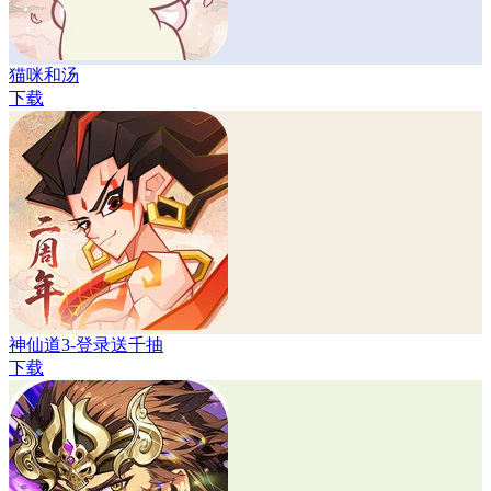
猫咪和汤
下载
神仙道3-登录送千抽
下载