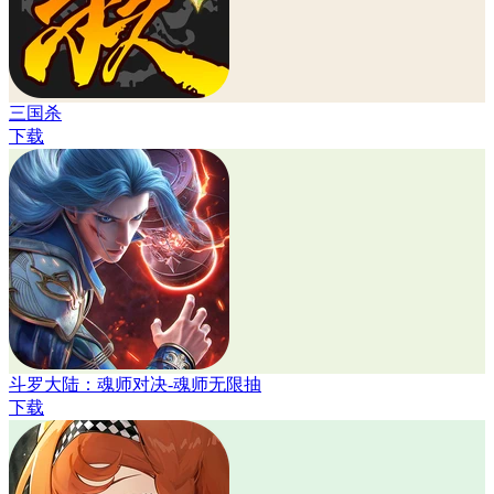
三国杀
下载
斗罗大陆：魂师对决-魂师无限抽
下载