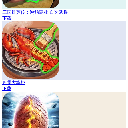
三国群英传：鸿鹄霸业-自选武将
下载
叫我大掌柜
下载