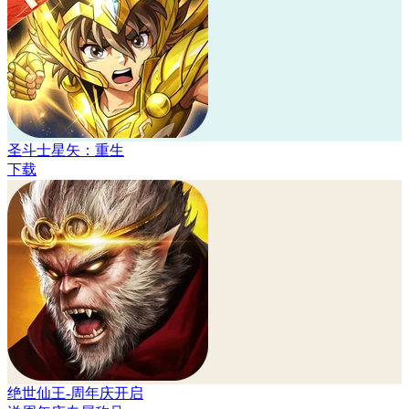
圣斗士星矢：重生
下载
绝世仙王-周年庆开启