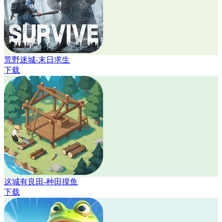
荒野迷城-末日求生
下载
这城有良田-种田摸鱼
下载