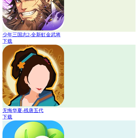
少年三国志2-全新虹金武将
下载
无悔华夏-残唐五代
下载