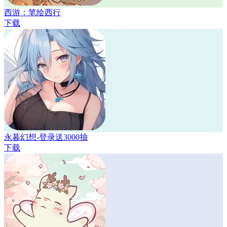
西游：笔绘西行
下载
永暮幻想-登录送3000抽
下载