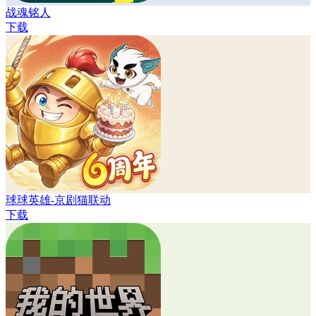
战魂铭人
下载
球球英雄-京剧猫联动
下载