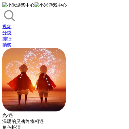
视频
分类
排行
抽奖
光·遇
温暖的灵魂终将相遇
角色扮演