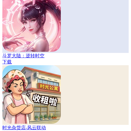
斗罗大陆：逆转时空
下载
时光杂货店-风云联动