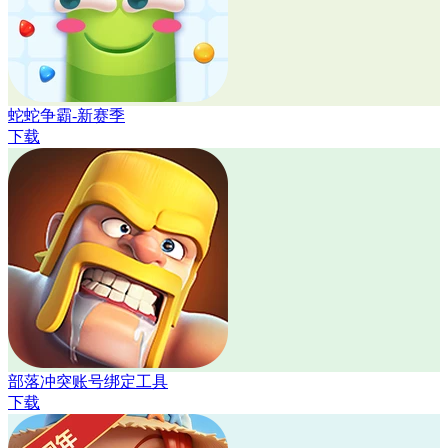
蛇蛇争霸-新赛季
下载
部落冲突账号绑定工具
下载