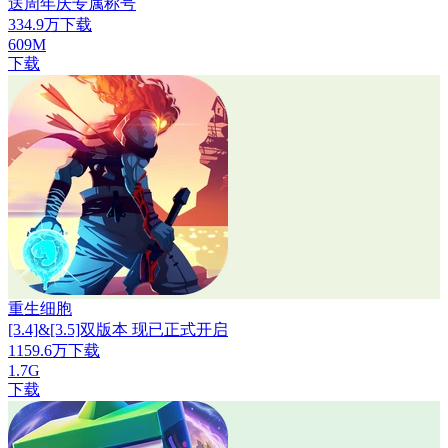
送周年庆专属称号
334.9万下载
609M
下载
重生细胞
[3.4]&[3.5]双版本 现已正式开启
1159.6万下载
1.7G
下载