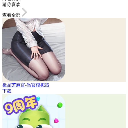
猜你喜欢
查看全部
极品芝麻官-当官模拟器
下载