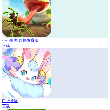
小小蚁国-超快发育版
下载
口袋觉醒
下载