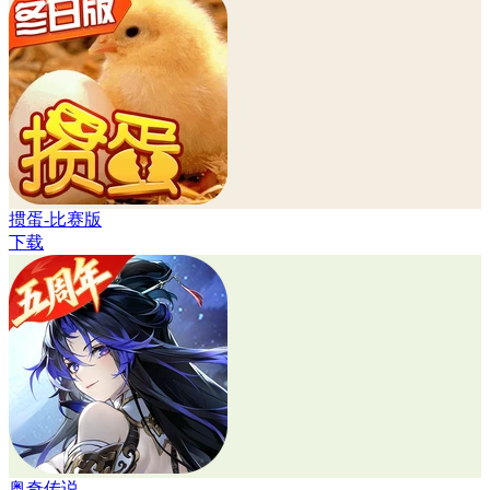
掼蛋-比赛版
下载
奥奇传说