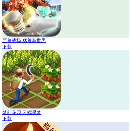
巨兽战场-猛兽新世界
下载
梦幻花园-云端星梦
下载