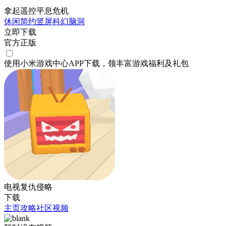
拿起遥控平息危机
休闲
简约
竖屏
科幻
脑洞
立即下载
官方正版
使用小米游戏中心APP
下载
，领丰富游戏
福利
及
礼包
电视复仇侵略
下载
主页
攻略
社区
视频