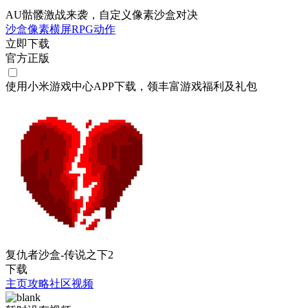
AU骷髅激战来袭，自定义像素沙盒对决
沙盒
像素
横屏
RPG
动作
立即下载
官方正版
使用小米游戏中心APP
下载
，领丰富游戏
福利
及
礼包
复仇者沙盒-传说之下2
下载
主页
攻略
社区
视频