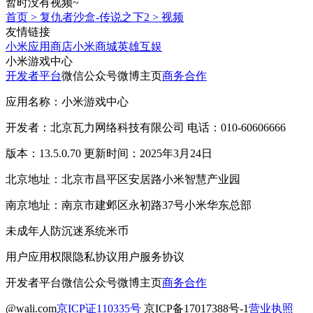
暂时没有视频~
首页
>
复仇者沙盒-传说之下2
>
视频
友情链接
小米应用商店
小米商城
英雄互娱
小米游戏中心
开发者平台
微信公众号
微博主页
商务合作
应用名称：小米游戏中心
开发者：北京瓦力网络科技有限公司 电话：010-60606666
版本：13.5.0.70 更新时间：2025年3月24日
北京地址：北京市昌平区安居路小米智慧产业园
南京地址：南京市建邺区永初路37号小米华东总部
未成年人防沉迷系统
米币
用户应用权限
隐私协议
用户服务协议
开发者平台
微信公众号
微博主页
商务合作
@wali.com
京ICP证110335号
京ICP备17017388号-1
营业执照