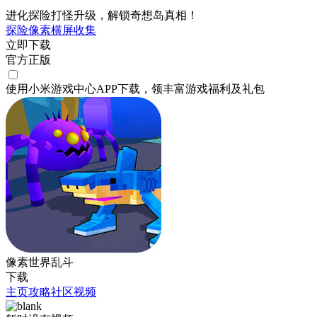
进化探险打怪升级，解锁奇想岛真相！
探险
像素
横屏
收集
立即下载
官方正版
使用小米游戏中心APP
下载
，领丰富游戏
福利
及
礼包
像素世界乱斗
下载
主页
攻略
社区
视频