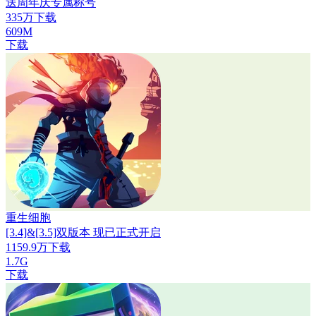
送周年庆专属称号
335万下载
609M
下载
重生细胞
[3.4]&[3.5]双版本 现已正式开启
1159.9万下载
1.7G
下载