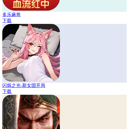
多乐麻将
下载
闪烁之光-新女团开局
下载