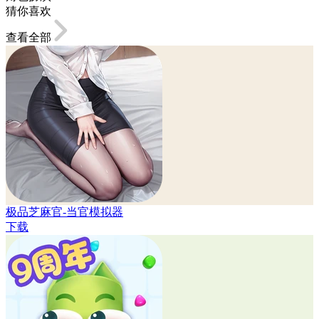
猜你喜欢
查看全部
极品芝麻官-当官模拟器
下载