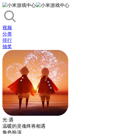
视频
分类
排行
抽奖
光·遇
温暖的灵魂终将相遇
角色扮演