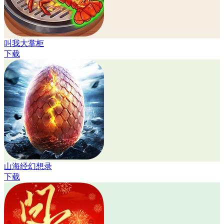
叫我大掌柜
下载
山海经幻想录
下载