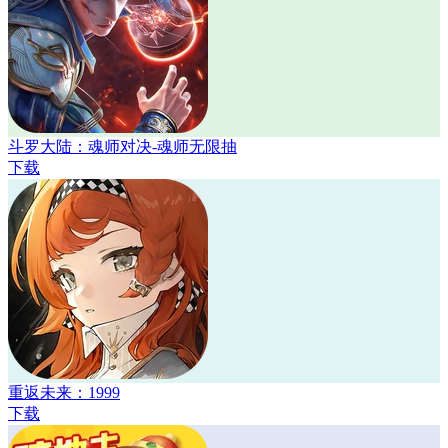
斗罗大陆：魂师对决-魂师无限抽
下载
重返未来：1999
下载