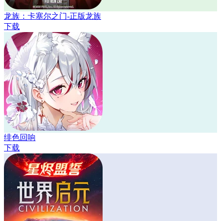
龙族：卡塞尔之门-正版龙族
下载
绯色回响
下载