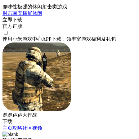
趣味性极强的休闲射击类游戏
射击
写实
横屏
休闲
立即下载
官方正版
使用小米游戏中心APP
下载
，领丰富游戏
福利
及
礼包
跑跑跳跳大作战
下载
主页
攻略
社区
视频