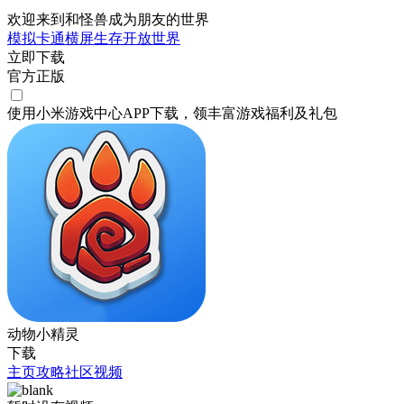
欢迎来到和怪兽成为朋友的世界
模拟
卡通
横屏
生存
开放世界
立即下载
官方正版
使用小米游戏中心APP
下载
，领丰富游戏
福利
及
礼包
动物小精灵
下载
主页
攻略
社区
视频