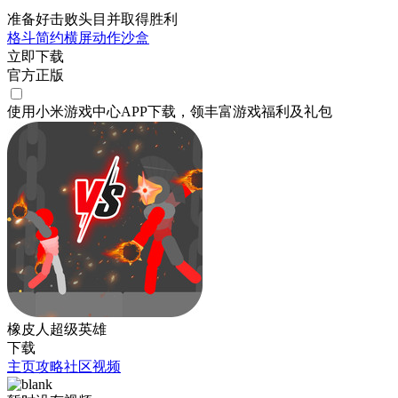
准备好击败头目并取得胜利
格斗
简约
横屏
动作
沙盒
立即下载
官方正版
使用小米游戏中心APP
下载
，领丰富游戏
福利
及
礼包
橡皮人超级英雄
下载
主页
攻略
社区
视频