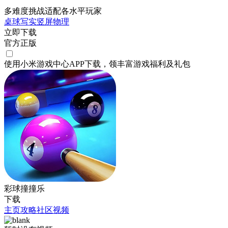
多难度挑战适配各水平玩家
桌球
写实
竖屏
物理
立即下载
官方正版
使用小米游戏中心APP
下载
，领丰富游戏
福利
及
礼包
彩球撞撞乐
下载
主页
攻略
社区
视频