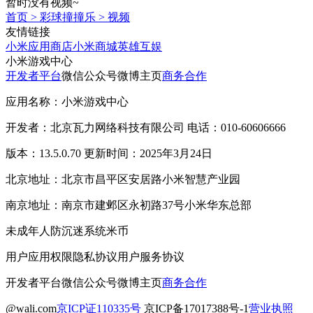
暂时没有视频~
首页
>
彩球撞撞乐
>
视频
友情链接
小米应用商店
小米商城
英雄互娱
小米游戏中心
开发者平台
微信公众号
微博主页
商务合作
应用名称：小米游戏中心
开发者：北京瓦力网络科技有限公司 电话：010-60606666
版本：13.5.0.70 更新时间：2025年3月24日
北京地址：北京市昌平区安居路小米智慧产业园
南京地址：南京市建邺区永初路37号小米华东总部
未成年人防沉迷系统
米币
用户应用权限
隐私协议
用户服务协议
开发者平台
微信公众号
微博主页
商务合作
@wali.com
京ICP证110335号
京ICP备17017388号-1
营业执照