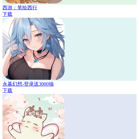
西游：笔绘西行
下载
永暮幻想-登录送3000抽
下载