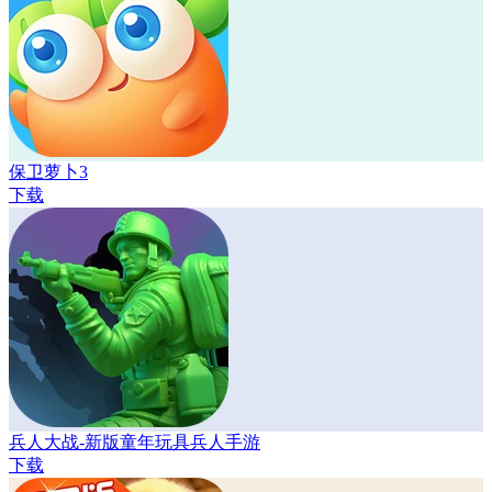
保卫萝卜3
下载
兵人大战-新版童年玩具兵人手游
下载