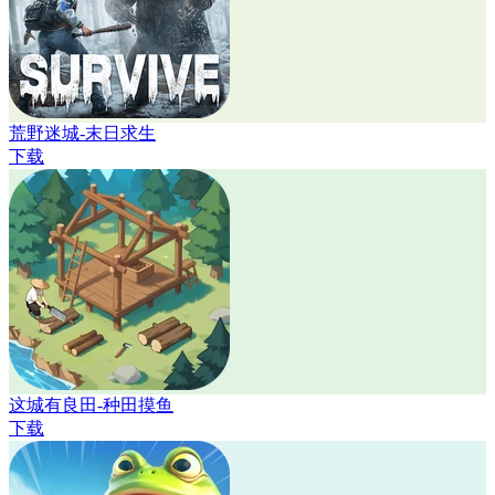
荒野迷城-末日求生
下载
这城有良田-种田摸鱼
下载