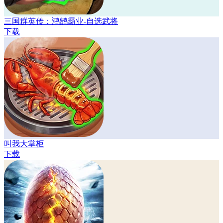
三国群英传：鸿鹄霸业-自选武将
下载
叫我大掌柜
下载