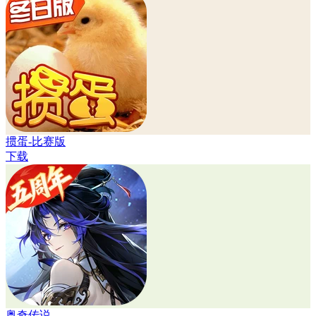
掼蛋-比赛版
下载
奥奇传说