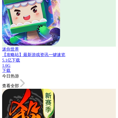
迷你世界
【攻略站】最新游戏资讯一键速览
5.1亿下载
1.6G
下载
今日热游
查看全部