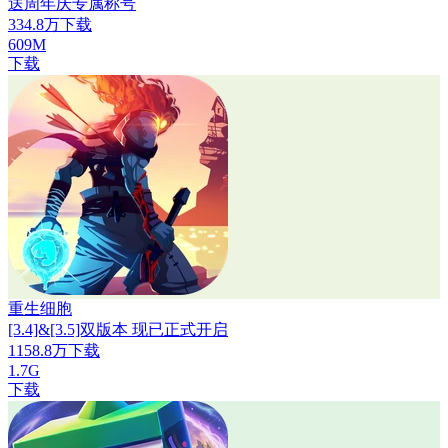
送周年庆专属称号
334.8万下载
609M
下载
重生细胞
[3.4]&[3.5]双版本 现已正式开启
1158.8万下载
1.7G
下载