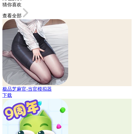
猜你喜欢
查看全部
极品芝麻官-当官模拟器
下载