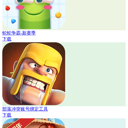
蛇蛇争霸-新赛季
下载
部落冲突账号绑定工具
下载