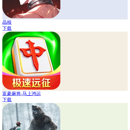
晶核
下载
富豪麻将-马上鸿运
下载