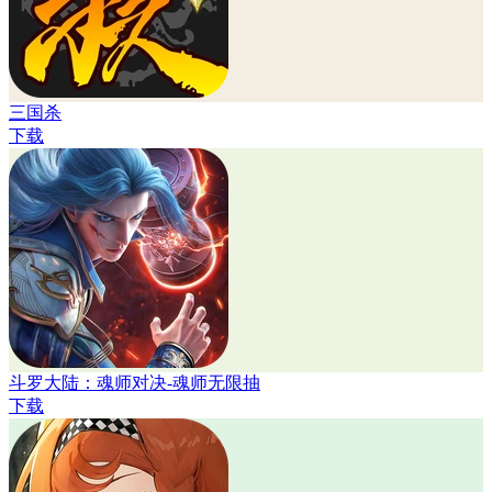
三国杀
下载
斗罗大陆：魂师对决-魂师无限抽
下载