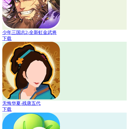
少年三国志2-全新虹金武将
下载
无悔华夏-残唐五代
下载