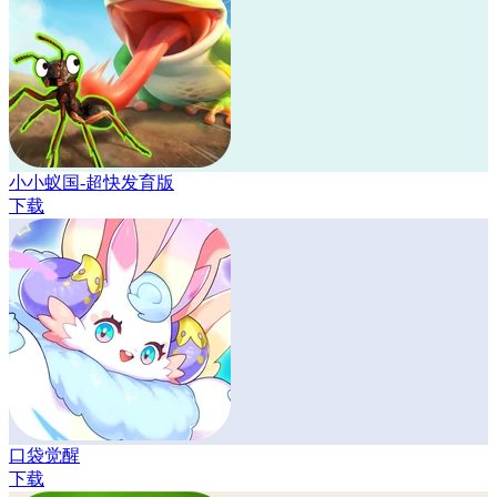
小小蚁国-超快发育版
下载
口袋觉醒
下载