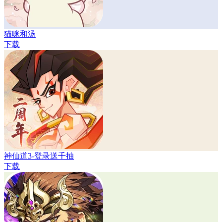
猫咪和汤
下载
神仙道3-登录送千抽
下载