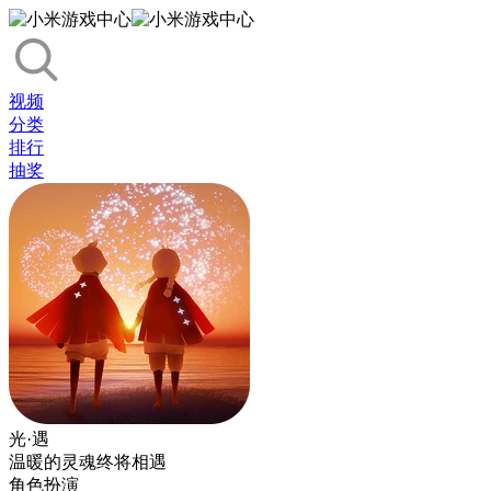
视频
分类
排行
抽奖
光·遇
温暖的灵魂终将相遇
角色扮演