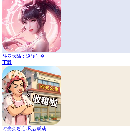
斗罗大陆：逆转时空
下载
时光杂货店-风云联动