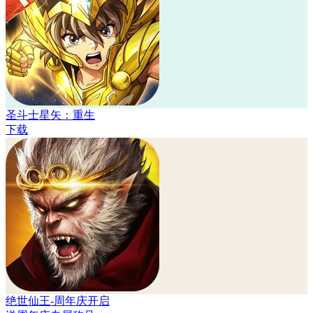
圣斗士星矢：重生
下载
绝世仙王-周年庆开启