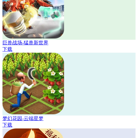
巨兽战场-猛兽新世界
下载
梦幻花园-云端星梦
下载