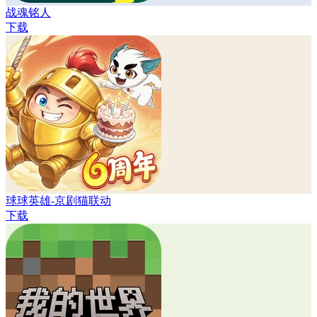
战魂铭人
下载
球球英雄-京剧猫联动
下载