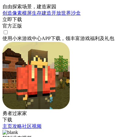
自由探索场景，建造家园
创造
像素
横屏
生存
建造
开放世界
沙盒
立即下载
官方正版
使用小米游戏中心APP
下载
，领丰富游戏
福利
及
礼包
勇者过家家
下载
主页
攻略
社区
视频