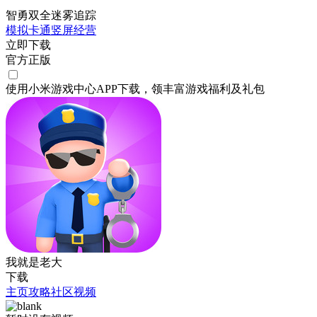
智勇双全迷雾追踪
模拟
卡通
竖屏
经营
立即下载
官方正版
使用小米游戏中心APP
下载
，领丰富游戏
福利
及
礼包
我就是老大
下载
主页
攻略
社区
视频