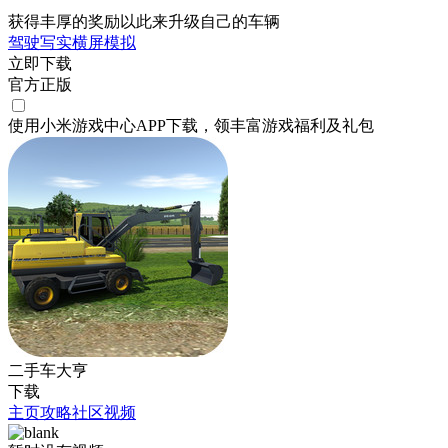
获得丰厚的奖励以此来升级自己的车辆
驾驶
写实
横屏
模拟
立即下载
官方正版
使用小米游戏中心APP
下载
，领丰富游戏
福利
及
礼包
二手车大亨
下载
主页
攻略
社区
视频