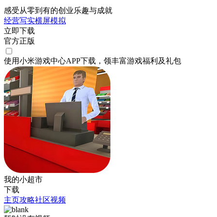
感受从零到有的创业乐趣与成就
经营
写实
横屏
模拟
立即下载
官方正版
使用小米游戏中心APP
下载
，领丰富游戏
福利
及
礼包
我的小超市
下载
主页
攻略
社区
视频