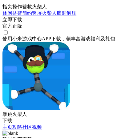
指尖操作营救火柴人
休闲益智
简约
竖屏
火柴人
脑洞
解压
立即下载
官方正版
使用小米游戏中心APP
下载
，领丰富游戏
福利
及
礼包
暴跳火柴人
下载
主页
攻略
社区
视频