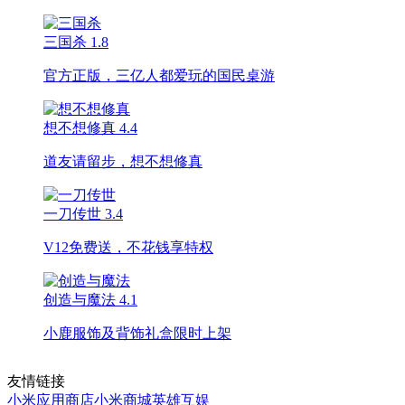
三国杀
1.8
官方正版，三亿人都爱玩的国民桌游
想不想修真
4.4
道友请留步，想不想修真
一刀传世
3.4
V12免费送，不花钱享特权
创造与魔法
4.1
小鹿服饰及背饰礼盒限时上架
友情链接
小米应用商店
小米商城
英雄互娱