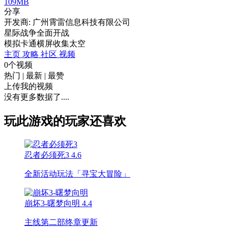
109MB
分享
开发商: 广州霄雷信息科技有限公司
星际战争全面开战
模拟
卡通
横屏
收集
太空
主页
攻略
社区
视频
0个视频
热门
|
最新
|
最赞
上传我的视频
没有更多数据了....
玩此游戏的玩家还喜欢
忍者必须死3
4.6
全新活动玩法「寻宝大冒险」
崩坏3-曙梦向明
4.4
主线第二部终章更新