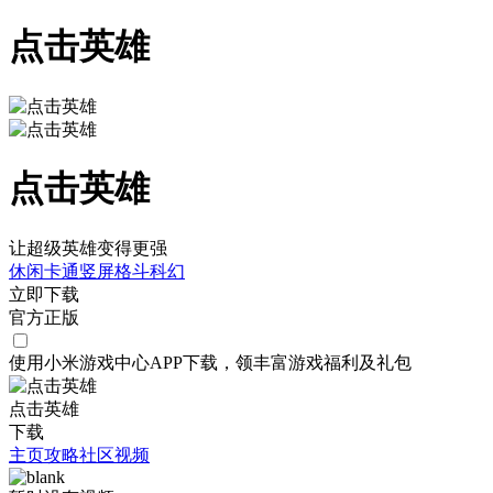
点击英雄
点击英雄
让超级英雄变得更强
休闲
卡通
竖屏
格斗
科幻
立即下载
官方正版
使用小米游戏中心APP
下载
，领丰富游戏
福利
及
礼包
点击英雄
下载
主页
攻略
社区
视频