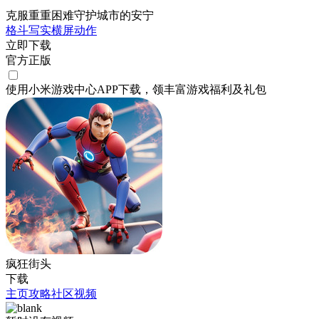
克服重重困难守护城市的安宁
格斗
写实
横屏
动作
立即下载
官方正版
使用小米游戏中心APP
下载
，领丰富游戏
福利
及
礼包
疯狂街头
下载
主页
攻略
社区
视频