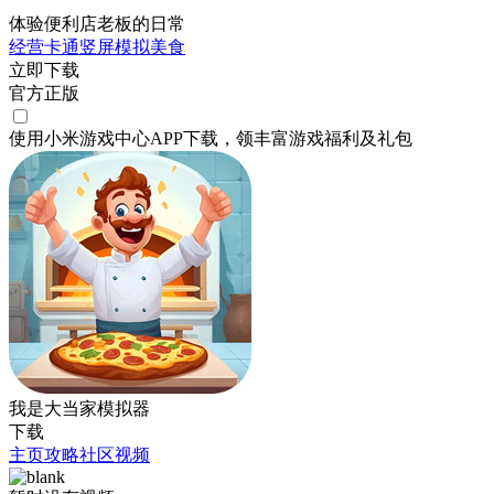
体验便利店老板的日常
经营
卡通
竖屏
模拟
美食
立即下载
官方正版
使用小米游戏中心APP
下载
，领丰富游戏
福利
及
礼包
我是大当家模拟器
下载
主页
攻略
社区
视频