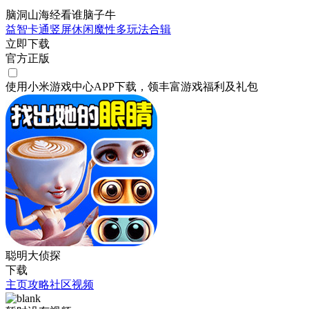
脑洞山海经看谁脑子牛
益智
卡通
竖屏
休闲
魔性
多玩法合辑
立即下载
官方正版
使用小米游戏中心APP
下载
，领丰富游戏
福利
及
礼包
聪明大侦探
下载
主页
攻略
社区
视频