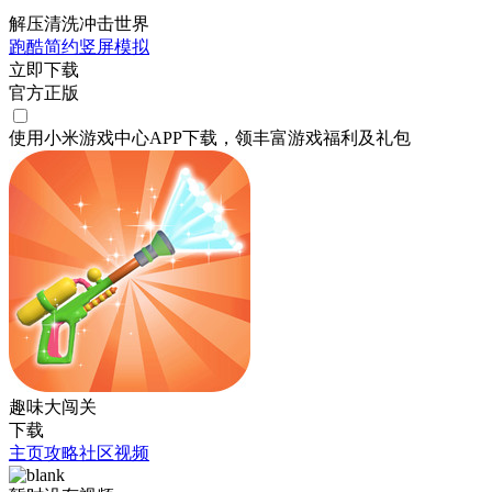
解压清洗冲击世界
跑酷
简约
竖屏
模拟
立即下载
官方正版
使用小米游戏中心APP
下载
，领丰富游戏
福利
及
礼包
趣味大闯关
下载
主页
攻略
社区
视频