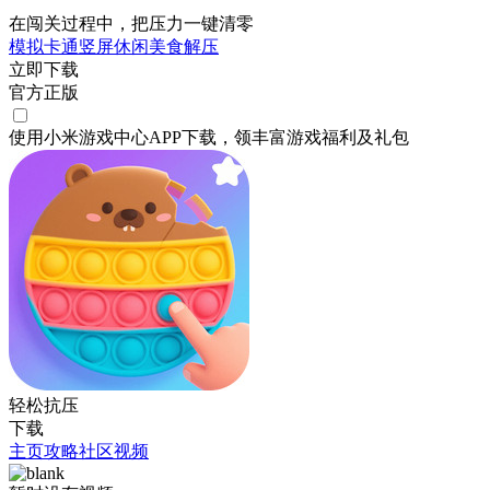
在闯关过程中，把压力一键清零
模拟
卡通
竖屏
休闲
美食
解压
立即下载
官方正版
使用小米游戏中心APP
下载
，领丰富游戏
福利
及
礼包
轻松抗压
下载
主页
攻略
社区
视频