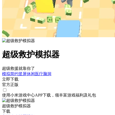
超级救护模拟器
超级救援就靠你了
模拟
简约
竖屏
休闲
医疗
脑洞
立即下载
官方正版
使用小米游戏中心APP
下载
，领丰富游戏
福利
及
礼包
超级救护模拟器
下载