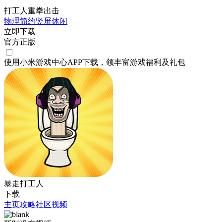
打工人重拳出击
物理
简约
竖屏
休闲
立即下载
官方正版
使用小米游戏中心APP
下载
，领丰富游戏
福利
及
礼包
暴走打工人
下载
主页
攻略
社区
视频