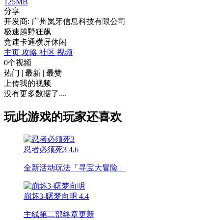
125MB
分享
开发商: 广州岚牙信息科技有限公司
极速越野狂飙
竞速
卡通
横屏
休闲
主页
攻略
社区
视频
0个视频
热门
|
最新
|
最赞
上传我的视频
没有更多数据了....
玩此游戏的玩家还喜欢
忍者必须死3
4.6
全新活动玩法「寻宝大冒险」
崩坏3-曙梦向明
4.4
主线第二部终章更新