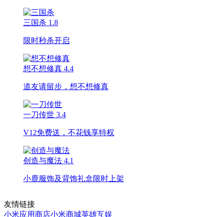
三国杀
1.8
限时秒杀开启
想不想修真
4.4
道友请留步，想不想修真
一刀传世
3.4
V12免费送，不花钱享特权
创造与魔法
4.1
小鹿服饰及背饰礼盒限时上架
友情链接
小米应用商店
小米商城
英雄互娱