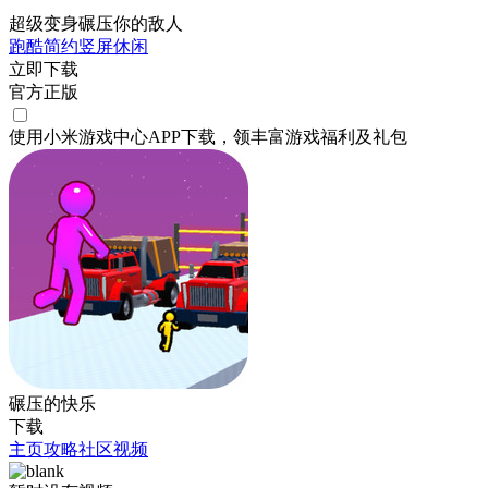
超级变身碾压你的敌人
跑酷
简约
竖屏
休闲
立即下载
官方正版
使用小米游戏中心APP
下载
，领丰富游戏
福利
及
礼包
碾压的快乐
下载
主页
攻略
社区
视频