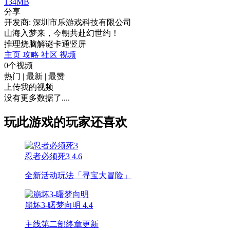
134MB
分享
开发商: 深圳市乐游戏科技有限公司
山海入梦来，今朝共赴幻世约！
推理
烧脑
解谜
卡通
竖屏
主页
攻略
社区
视频
0个视频
热门
|
最新
|
最赞
上传我的视频
没有更多数据了....
玩此游戏的玩家还喜欢
忍者必须死3
4.6
全新活动玩法「寻宝大冒险」
崩坏3-曙梦向明
4.4
主线第二部终章更新