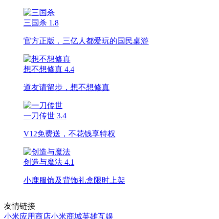
三国杀
1.8
官方正版，三亿人都爱玩的国民桌游
想不想修真
4.4
道友请留步，想不想修真
一刀传世
3.4
V12免费送，不花钱享特权
创造与魔法
4.1
小鹿服饰及背饰礼盒限时上架
友情链接
小米应用商店
小米商城
英雄互娱