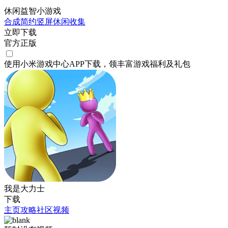
休闲益智小游戏
合成
简约
竖屏
休闲
收集
立即下载
官方正版
使用小米游戏中心APP
下载
，领丰富游戏
福利
及
礼包
我是大力士
下载
主页
攻略
社区
视频