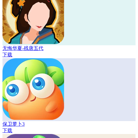
无悔华夏-残唐五代
下载
保卫萝卜3
下载