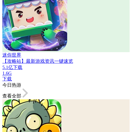
迷你世界
【攻略站】最新游戏资讯一键速览
5.1亿下载
1.6G
下载
今日热游
查看全部