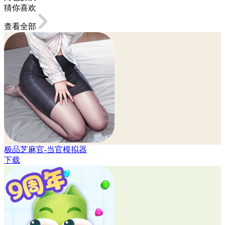
猜你喜欢
查看全部
极品芝麻官-当官模拟器
下载