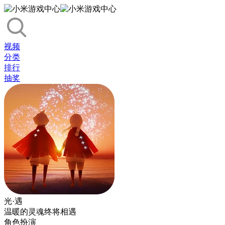
视频
分类
排行
抽奖
光·遇
温暖的灵魂终将相遇
角色扮演