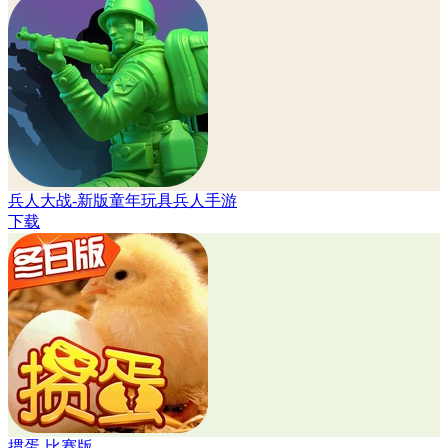
兵人大战-新版童年玩具兵人手游
下载
掼蛋-比赛版