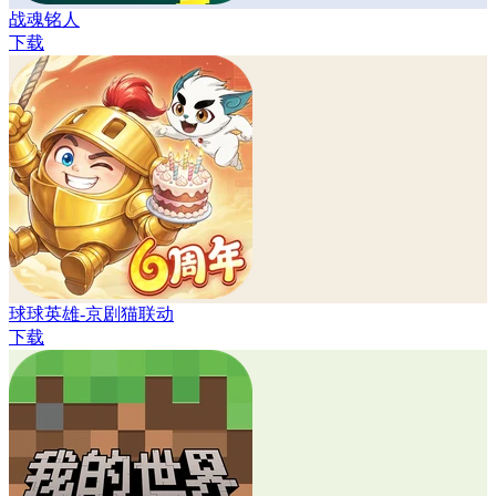
战魂铭人
下载
球球英雄-京剧猫联动
下载