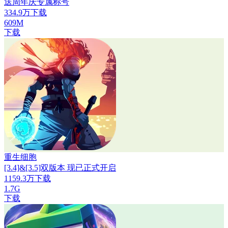
送周年庆专属称号
334.9万下载
609M
下载
重生细胞
[3.4]&[3.5]双版本 现已正式开启
1159.3万下载
1.7G
下载