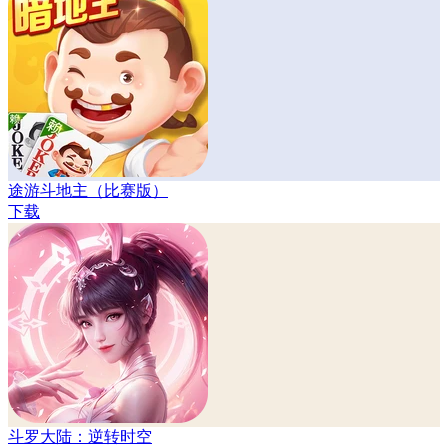
途游斗地主（比赛版）
下载
斗罗大陆：逆转时空