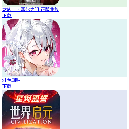
龙族：卡塞尔之门-正版龙族
下载
绯色回响
下载