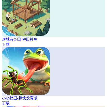
这城有良田-种田摸鱼
下载
小小蚁国-超快发育版
下载