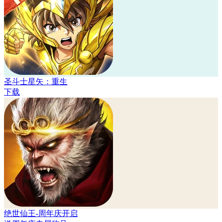
圣斗士星矢：重生
下载
绝世仙王-周年庆开启