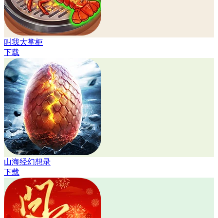
叫我大掌柜
下载
山海经幻想录
下载