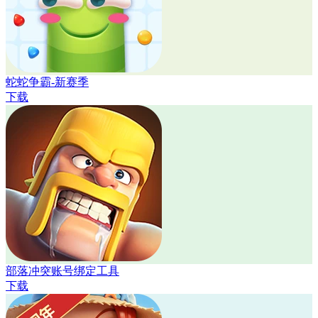
蛇蛇争霸-新赛季
下载
部落冲突账号绑定工具
下载