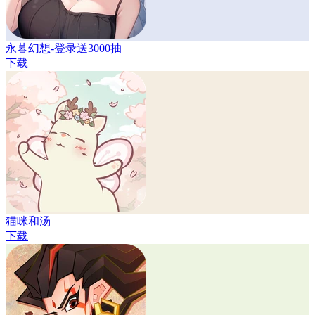
永暮幻想-登录送3000抽
下载
猫咪和汤
下载