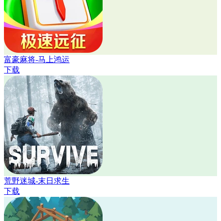
富豪麻将-马上鸿运
下载
荒野迷城-末日求生
下载