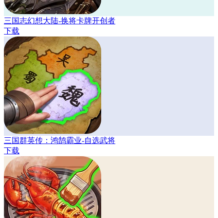
三国志幻想大陆-换将卡牌开创者
下载
三国群英传：鸿鹄霸业-自选武将
下载