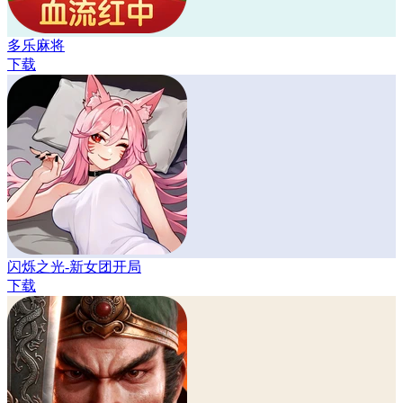
多乐麻将
下载
闪烁之光-新女团开局
下载