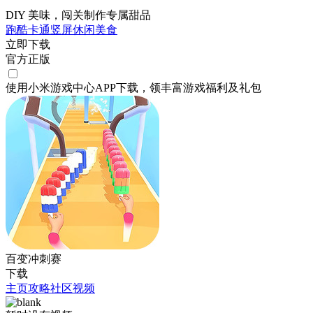
DIY 美味，闯关制作专属甜品
跑酷
卡通
竖屏
休闲
美食
立即下载
官方正版
使用小米游戏中心APP
下载
，领丰富游戏
福利
及
礼包
百变冲刺赛
下载
主页
攻略
社区
视频