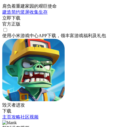
肩负着重建家园的艰巨使命
建造
简约
竖屏
收集
生存
立即下载
官方正版
使用小米游戏中心APP
下载
，领丰富游戏
福利
及
礼包
毁灭者进攻
下载
主页
攻略
社区
视频