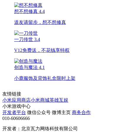
想不想修真
4.4
道友请留步，想不想修真
一刀传世
3.4
V12免费送，不花钱享特权
创造与魔法
4.1
小鹿服饰及背饰礼盒限时上架
友情链接
小米应用商店
小米商城
英雄互娱
小米游戏中心
开发者平台
微信公众号
微博主页
商务合作
010-60606666
开发者：北京瓦力网络科技有限公司