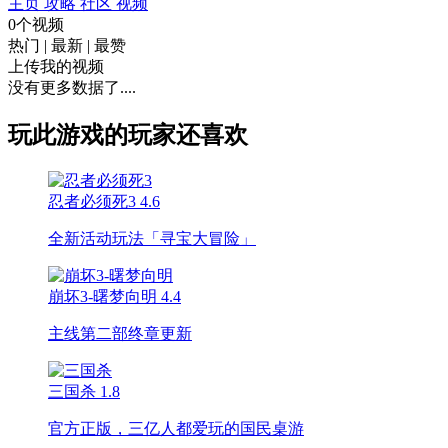
主页
攻略
社区
视频
0个视频
热门
|
最新
|
最赞
上传我的视频
没有更多数据了....
玩此游戏的玩家还喜欢
忍者必须死3
4.6
全新活动玩法「寻宝大冒险」
崩坏3-曙梦向明
4.4
主线第二部终章更新
三国杀
1.8
官方正版，三亿人都爱玩的国民桌游