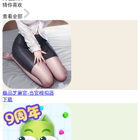
猜你喜欢
查看全部
极品芝麻官-当官模拟器
下载