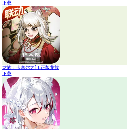
下载
龙族：卡塞尔之门-正版龙族
下载