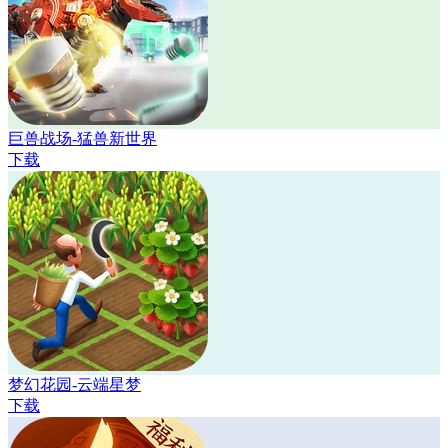
巨兽战场-猛兽新世界
下载
梦幻花园-云端星梦
下载