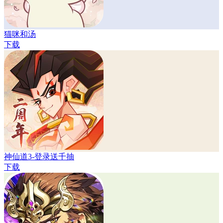
猫咪和汤
下载
神仙道3-登录送千抽
下载