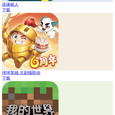
战魂铭人
下载
球球英雄-京剧猫联动
下载