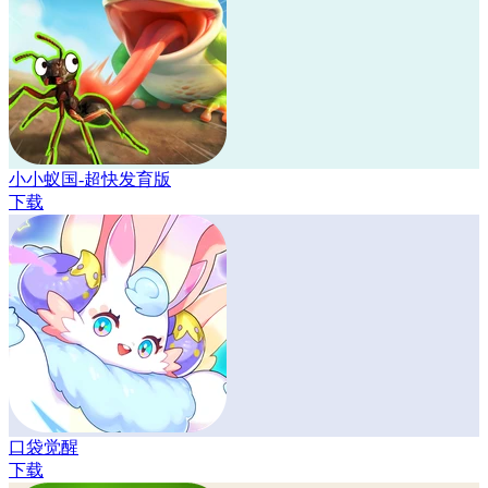
小小蚁国-超快发育版
下载
口袋觉醒
下载