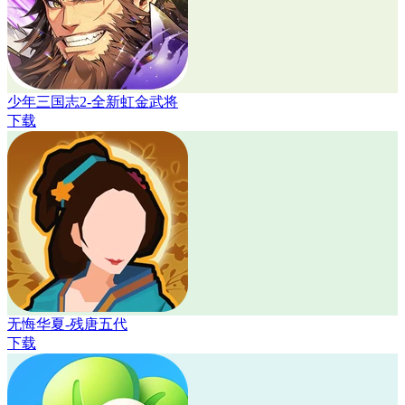
少年三国志2-全新虹金武将
下载
无悔华夏-残唐五代
下载