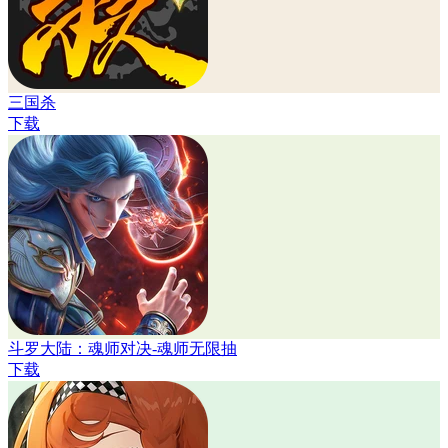
三国杀
下载
斗罗大陆：魂师对决-魂师无限抽
下载