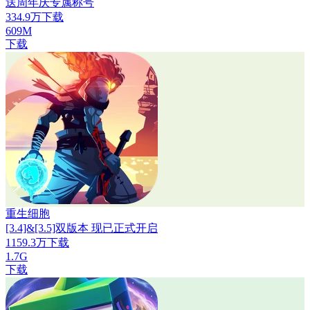
送周年庆专属称号
334.9万下载
609M
下载
重生细胞
[3.4]&[3.5]双版本 现已正式开启
1159.3万下载
1.7G
下载