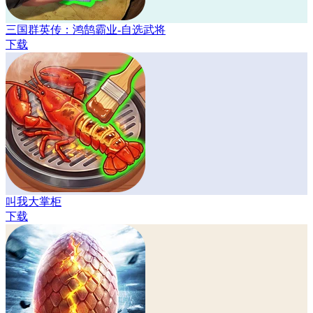
三国群英传：鸿鹄霸业-自选武将
下载
叫我大掌柜
下载