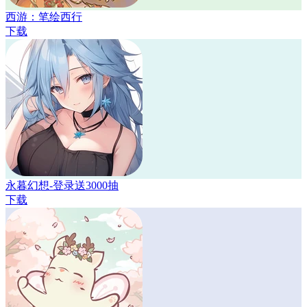
西游：笔绘西行
下载
永暮幻想-登录送3000抽
下载