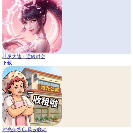
斗罗大陆：逆转时空
下载
时光杂货店-风云联动