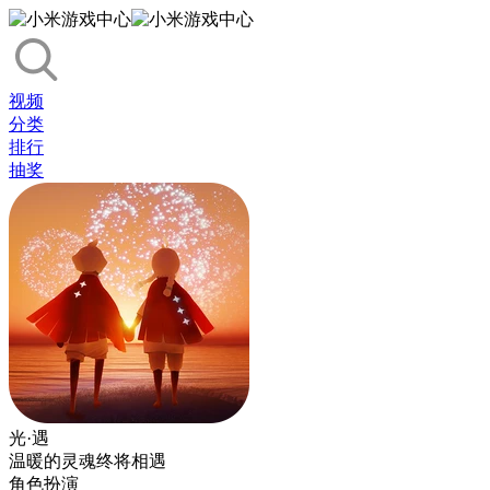
视频
分类
排行
抽奖
光·遇
温暖的灵魂终将相遇
角色扮演