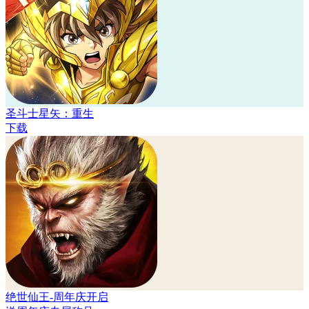
圣斗士星矢：重生
下载
绝世仙王-周年庆开启