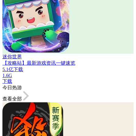
迷你世界
【攻略站】最新游戏资讯一键速览
5.1亿下载
1.6G
下载
今日热游
查看全部