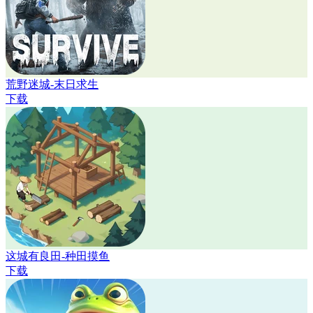
荒野迷城-末日求生
下载
这城有良田-种田摸鱼
下载