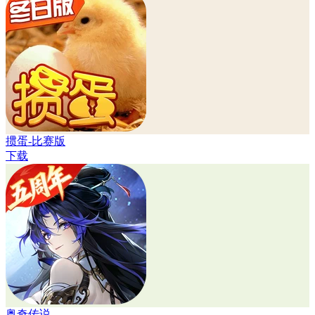
掼蛋-比赛版
下载
奥奇传说