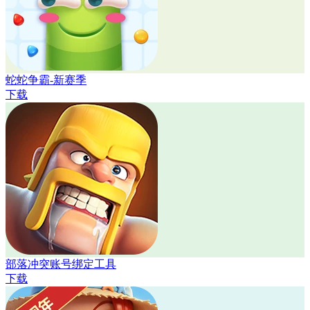
蛇蛇争霸-新赛季
下载
部落冲突账号绑定工具
下载