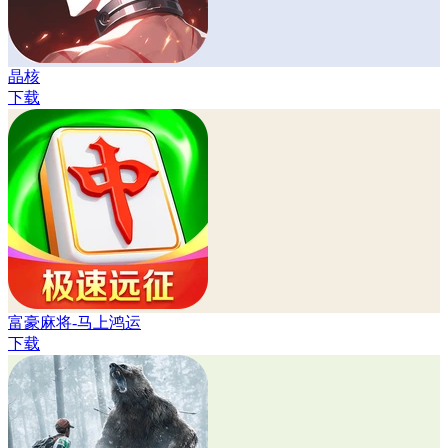
晶核
下载
富豪麻将-马上鸿运
下载