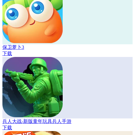
保卫萝卜3
下载
兵人大战-新版童年玩具兵人手游
下载