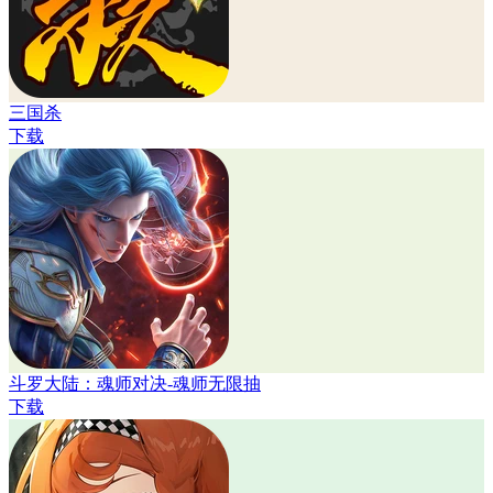
三国杀
下载
斗罗大陆：魂师对决-魂师无限抽
下载