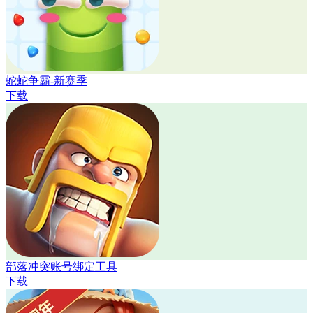
蛇蛇争霸-新赛季
下载
部落冲突账号绑定工具
下载