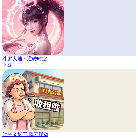
斗罗大陆：逆转时空
下载
时光杂货店-风云联动