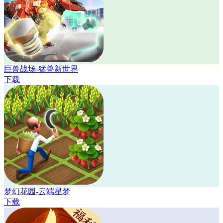
巨兽战场-猛兽新世界
下载
梦幻花园-云端星梦
下载