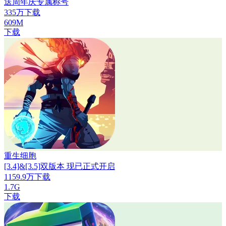
送周年庆专属称号
335万下载
609M
下载
重生细胞
[3.4]&[3.5]双版本 现已正式开启
1159.9万下载
1.7G
下载