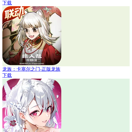
下载
龙族：卡塞尔之门-正版龙族
下载