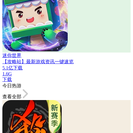
迷你世界
【攻略站】最新游戏资讯一键速览
5.1亿下载
1.6G
下载
今日热游
查看全部