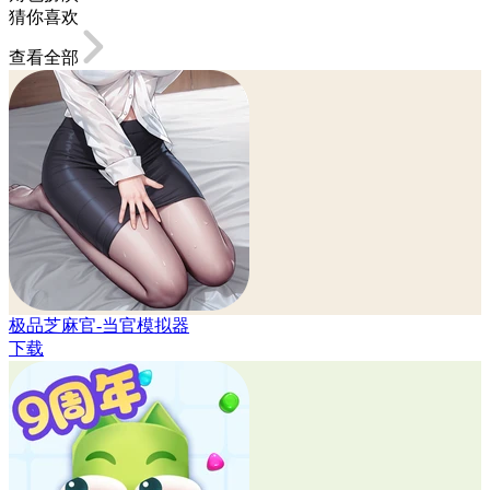
猜你喜欢
查看全部
极品芝麻官-当官模拟器
下载