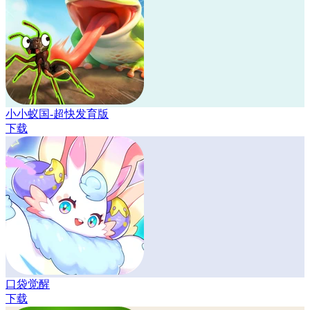
小小蚁国-超快发育版
下载
口袋觉醒
下载