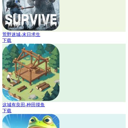
荒野迷城-末日求生
下载
这城有良田-种田摸鱼
下载