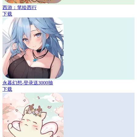
西游：笔绘西行
下载
永暮幻想-登录送3000抽
下载