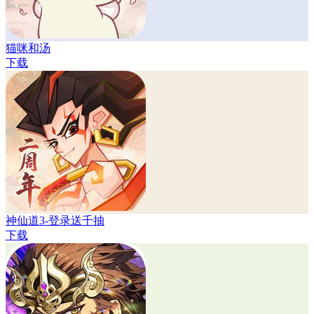
猫咪和汤
下载
神仙道3-登录送千抽
下载