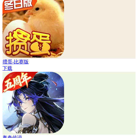
掼蛋-比赛版
下载
奥奇传说