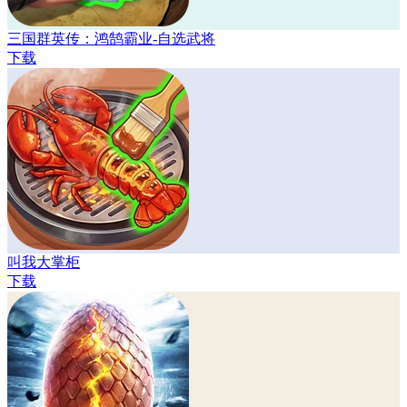
三国群英传：鸿鹄霸业-自选武将
下载
叫我大掌柜
下载