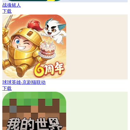
战魂铭人
下载
球球英雄-京剧猫联动
下载