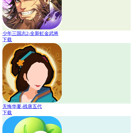
少年三国志2-全新虹金武将
下载
无悔华夏-残唐五代
下载