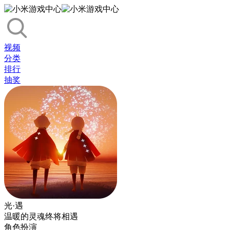
视频
分类
排行
抽奖
光·遇
温暖的灵魂终将相遇
角色扮演