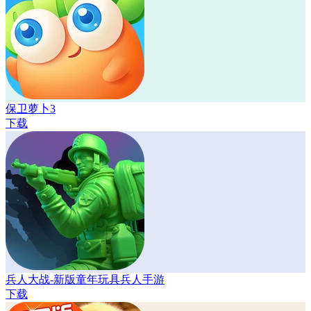
保卫萝卜3
下载
兵人大战-新版童年玩具兵人手游
下载