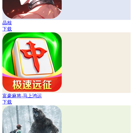
晶核
下载
富豪麻将-马上鸿运
下载