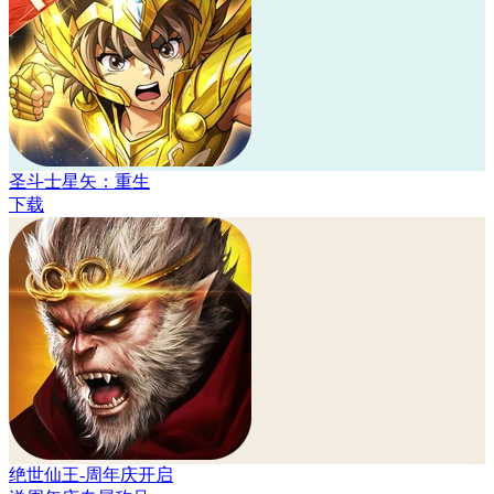
圣斗士星矢：重生
下载
绝世仙王-周年庆开启