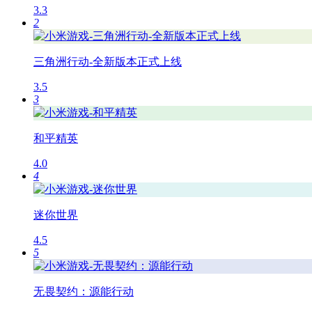
3.3
2
三角洲行动-全新版本正式上线
3.5
3
和平精英
4.0
4
迷你世界
4.5
5
无畏契约：源能行动