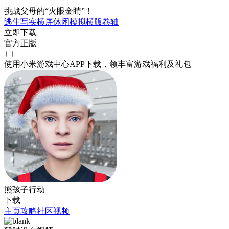
挑战父母的“火眼金睛”！
逃生
写实
横屏
休闲
模拟
横版卷轴
立即下载
官方正版
使用小米游戏中心APP
下载
，领丰富游戏
福利
及
礼包
熊孩子行动
下载
主页
攻略
社区
视频