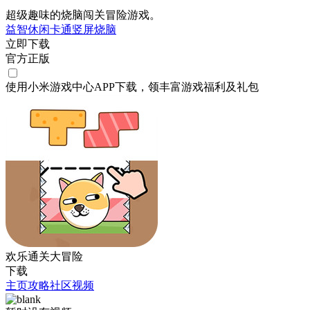
超级趣味的烧脑闯关冒险游戏。
益智
休闲
卡通
竖屏
烧脑
立即下载
官方正版
使用小米游戏中心APP
下载
，领丰富游戏
福利
及
礼包
欢乐通关大冒险
下载
主页
攻略
社区
视频