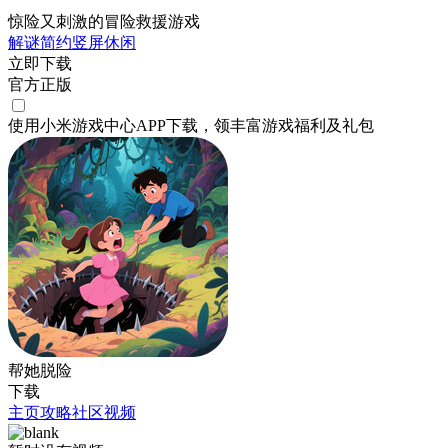
惊险又刺激的冒险救援游戏
解谜
简约
竖屏
休闲
立即下载
官方正版
使用小米游戏中心APP
下载
，领丰富游戏
福利
及
礼包
帮她脱险
下载
主页
攻略
社区
视频