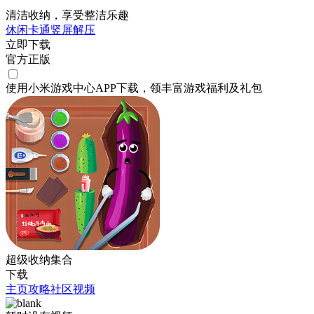
清洁收纳，享受整洁乐趣
休闲
卡通
竖屏
解压
立即下载
官方正版
使用小米游戏中心APP
下载
，领丰富游戏
福利
及
礼包
超级收纳集合
下载
主页
攻略
社区
视频