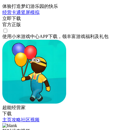
体验打造梦幻游乐园的快乐
经营
卡通
竖屏
模拟
立即下载
官方正版
使用小米游戏中心APP
下载
，领丰富游戏
福利
及
礼包
超能经营家
下载
主页
攻略
社区
视频