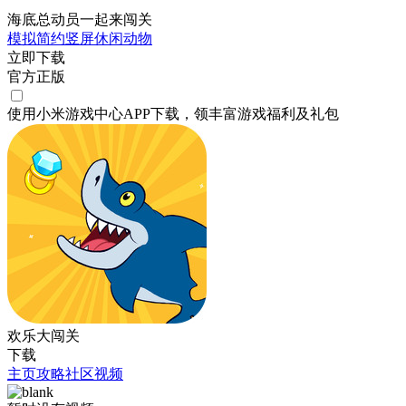
海底总动员一起来闯关
模拟
简约
竖屏
休闲
动物
立即下载
官方正版
使用小米游戏中心APP
下载
，领丰富游戏
福利
及
礼包
欢乐大闯关
下载
主页
攻略
社区
视频