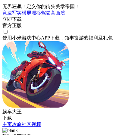
无界狂飙！定义你的街头美学帝国！​
竞速
写实
横屏
漂移
驾驶
高画质
立即下载
官方正版
使用小米游戏中心APP
下载
，领丰富游戏
福利
及
礼包
飙车大王
下载
主页
攻略
社区
视频