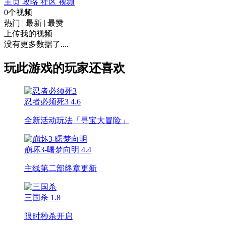
主页
攻略
社区
视频
0个视频
热门
|
最新
|
最赞
上传我的视频
没有更多数据了....
玩此游戏的玩家还喜欢
忍者必须死3
4.6
全新活动玩法「寻宝大冒险」
崩坏3-曙梦向明
4.4
主线第二部终章更新
三国杀
1.8
限时秒杀开启