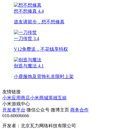
想不想修真
4.4
道友请留步，想不想修真
一刀传世
3.4
V12免费送，不花钱享特权
创造与魔法
4.1
小鹿服饰及背饰礼盒限时上架
友情链接
小米应用商店
小米商城
英雄互娱
小米游戏中心
开发者平台
微信公众号
微博主页
商务合作
010-60606666
开发者：北京瓦力网络科技有限公司