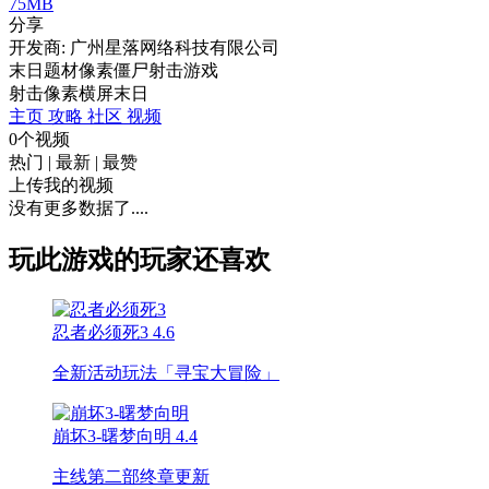
75MB
分享
开发商: 广州星落网络科技有限公司
末日题材像素僵尸射击游戏
射击
像素
横屏
末日
主页
攻略
社区
视频
0个视频
热门
|
最新
|
最赞
上传我的视频
没有更多数据了....
玩此游戏的玩家还喜欢
忍者必须死3
4.6
全新活动玩法「寻宝大冒险」
崩坏3-曙梦向明
4.4
主线第二部终章更新