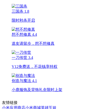
三国杀
1.8
限时秒杀开启
想不想修真
4.4
道友请留步，想不想修真
一刀传世
3.4
V12免费送，不花钱享特权
创造与魔法
4.1
小鹿服饰及背饰礼盒限时上架
友情链接
小米应用商店
小米商城
英雄互娱