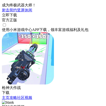
成为终极武器大师！
射击
简约
竖屏
休闲
立即下载
官方正版
使用小米游戏中心APP
下载
，领丰富游戏
福利
及
礼包
枪神大作战
下载
主页
攻略
社区
视频