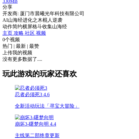
330MB
分享
开发商: 厦门市晨曦光年科技有限公司
AI山海经进化之木棍人逆袭
动作
简约
横屏
格斗
收集
山海经
主页
攻略
社区
视频
0个视频
热门
|
最新
|
最赞
上传我的视频
没有更多数据了....
玩此游戏的玩家还喜欢
忍者必须死3
4.6
全新活动玩法「寻宝大冒险」
崩坏3-曙梦向明
4.4
主线第二部终章更新