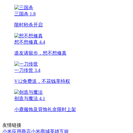
三国杀
1.8
限时秒杀开启
想不想修真
4.4
道友请留步，想不想修真
一刀传世
3.4
V12免费送，不花钱享特权
创造与魔法
4.1
小鹿服饰及背饰礼盒限时上架
友情链接
小米应用商店
小米商城
英雄互娱