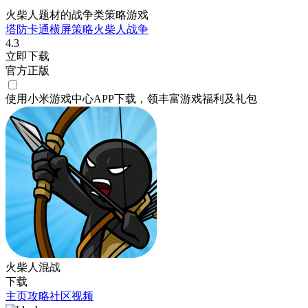
火柴人题材的战争类策略游戏
塔防
卡通
横屏
策略
火柴人
战争
4.3
立即下载
官方正版
使用小米游戏中心APP
下载
，领丰富游戏
福利
及
礼包
火柴人混战
下载
主页
攻略
社区
视频