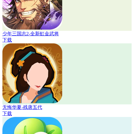
少年三国志2-全新虹金武将
下载
无悔华夏-残唐五代
下载