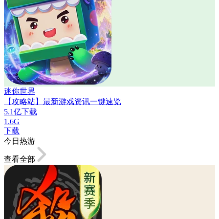
迷你世界
【攻略站】最新游戏资讯一键速览
5.1亿下载
1.6G
下载
今日热游
查看全部