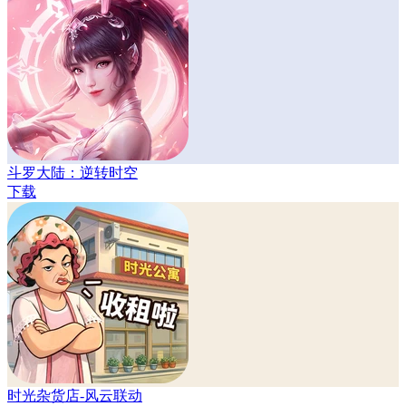
斗罗大陆：逆转时空
下载
时光杂货店-风云联动