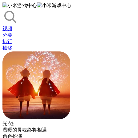
视频
分类
排行
抽奖
光·遇
温暖的灵魂终将相遇
角色扮演