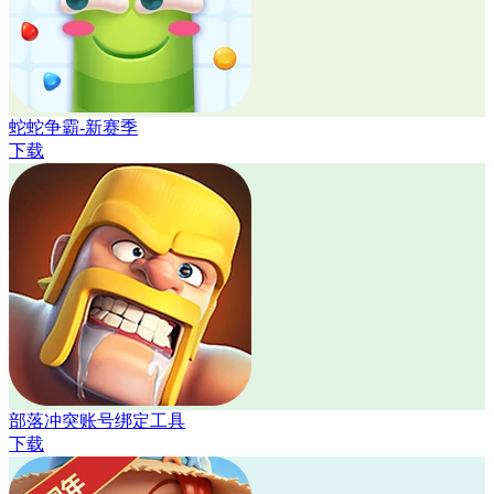
蛇蛇争霸-新赛季
下载
部落冲突账号绑定工具
下载