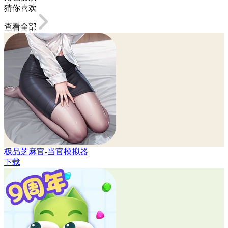
猜你喜欢
查看全部
极品芝麻官-当官模拟器
下载