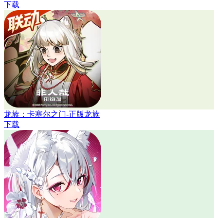
下载
龙族：卡塞尔之门-正版龙族
下载