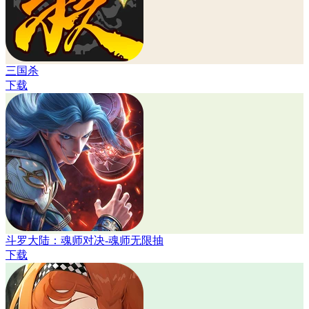
三国杀
下载
斗罗大陆：魂师对决-魂师无限抽
下载