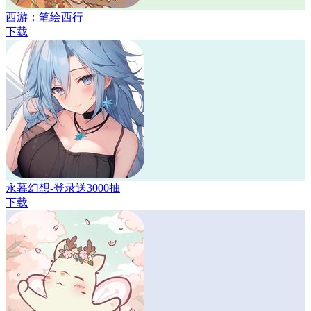
西游：笔绘西行
下载
永暮幻想-登录送3000抽
下载