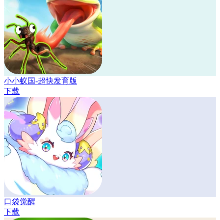
小小蚁国-超快发育版
下载
口袋觉醒
下载