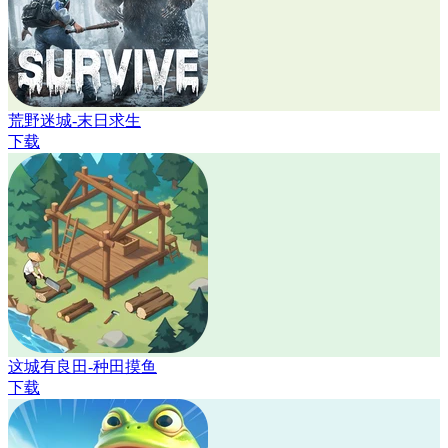
荒野迷城-末日求生
下载
这城有良田-种田摸鱼
下载