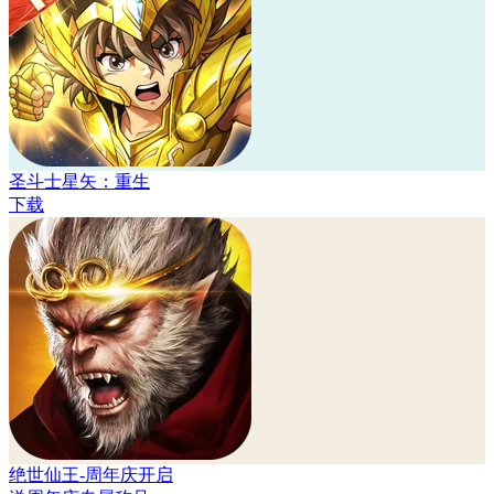
圣斗士星矢：重生
下载
绝世仙王-周年庆开启