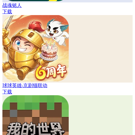
战魂铭人
下载
球球英雄-京剧猫联动
下载