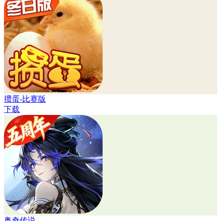
掼蛋-比赛版
下载
奥奇传说