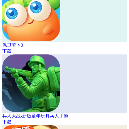
保卫萝卜3
下载
兵人大战-新版童年玩具兵人手游
下载