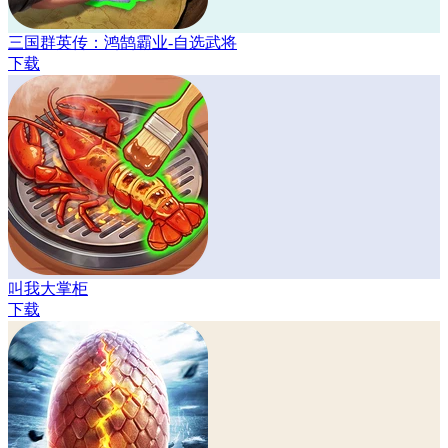
三国群英传：鸿鹄霸业-自选武将
下载
叫我大掌柜
下载