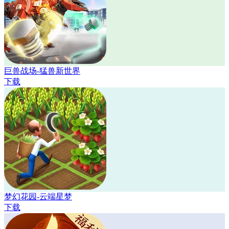
巨兽战场-猛兽新世界
下载
梦幻花园-云端星梦
下载