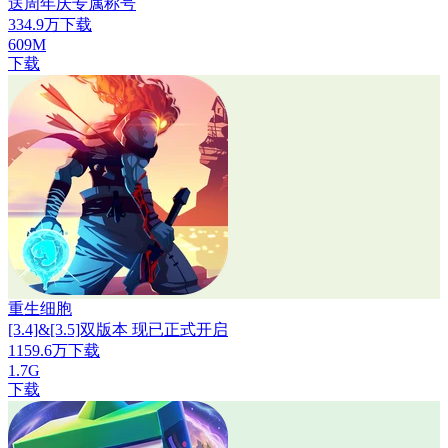
送周年庆专属称号
334.9万下载
609M
下载
重生细胞
[3.4]&[3.5]双版本 现已正式开启
1159.6万下载
1.7G
下载