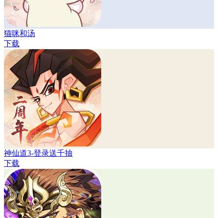
猫咪和汤
下载
神仙道3-登录送千抽
下载