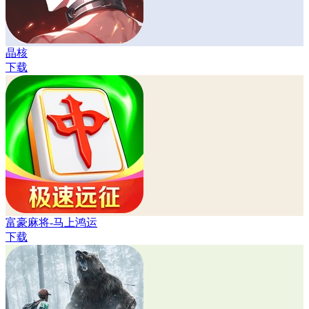
晶核
下载
富豪麻将-马上鸿运
下载